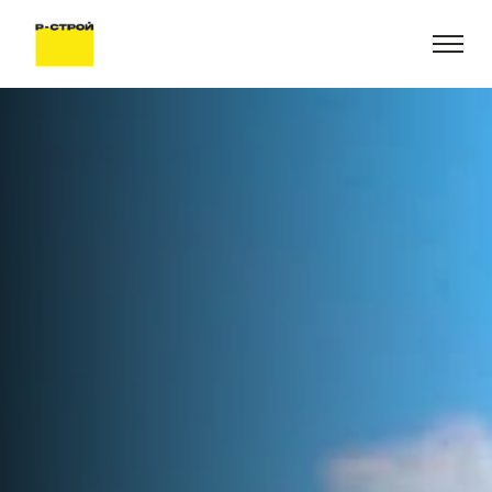
Слайдшоу